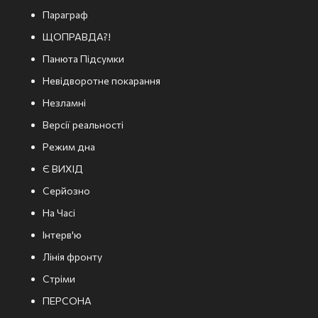
Параграф
ЩОПРАВДА?!
Панюта Підсумки
Невідворотне покарання
Незламні
Версії реальності
Режим дна
Є ВИХІД
Серйозно
На Часі
Інтерв'ю
Лінія фронту
Стріми
ПЕРСОНА