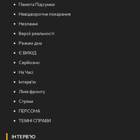
Панюта Підсумки
Невідворотне покарання
Незламні
Версії реальності
Режим дна
Є ВИХІД
Серйозно
На Часі
Інтерв'ю
Лінія фронту
Стріми
ПЕРСОНА
ТЕМНІ СПРАВИ
ІНТЕРВ'Ю