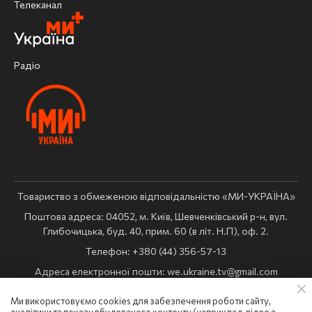
Телеканал
Радіо
Товариство з обмеженою відповідальністю «МИ-УКРАЇНА»
Поштова адреса: 04052, м. Київ, Шевченківський р-н, вул.
Глибочицька, буд. 40, прим. 60 (в літ. Н.П), оф. 2.
Телефон: +380 (44) 356-57-13
Адреса електронної пошти:
we.ukraine.tv@gmail.com
Комерційний відділ:
reklama@weukraine.tv
Ми використовуємо cookies для забезпечення роботи сайту,
Ідентифікатор медіа в Реєстрі суб’єктів у сфері медіа: R10-