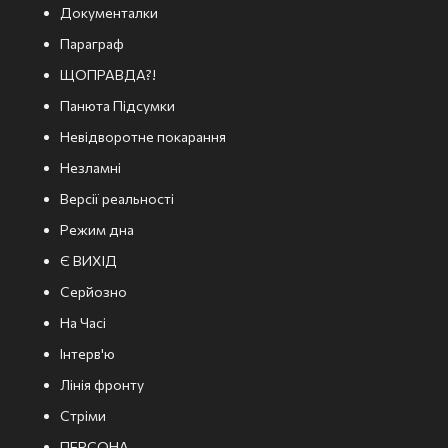
Документалки
Параграф
ЩОПРАВДА?!
Панюта Підсумки
Невідворотне покарання
Незламні
Версії реальності
Режим дна
Є ВИХІД
Серйозно
На Часі
Інтерв'ю
Лінія фронту
Стріми
ПЕРСОНА