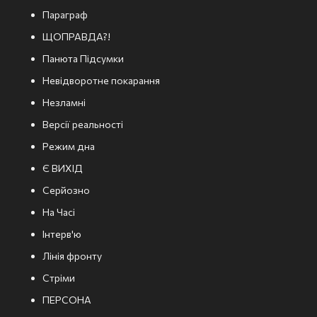
Параграф
ЩОПРАВДА?!
Панюта Підсумки
Невідворотне покарання
Незламні
Версії реальності
Режим дна
Є ВИХІД
Серйозно
На Часі
Інтерв'ю
Лінія фронту
Стріми
ПЕРСОНА