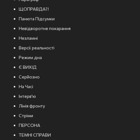
ЩОПРАВДА?!
Панюта Підсумки
Невідворотне покарання
Незламні
Версії реальності
Режим дна
Є ВИХІД
Серйозно
На Часі
Інтерв'ю
Лінія фронту
Стріми
ПЕРСОНА
ТЕМНІ СПРАВИ