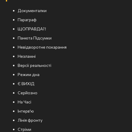
Документалки
Параграф
ЩОПРАВДА?!
Панюта Підсумки
Невідворотне покарання
Незламні
Версії реальності
Режим дна
Є ВИХІД
Серйозно
На Часі
Інтерв'ю
Лінія фронту
Стріми