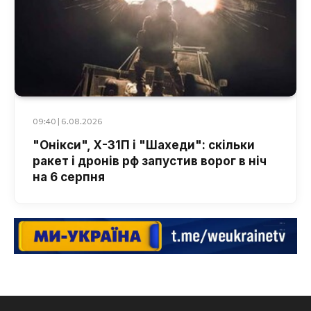
09:40 | 6.08.2026
"Онікси", Х-31П і "Шахеди": скільки
ракет і дронів рф запустив ворог в ніч
на 6 серпня