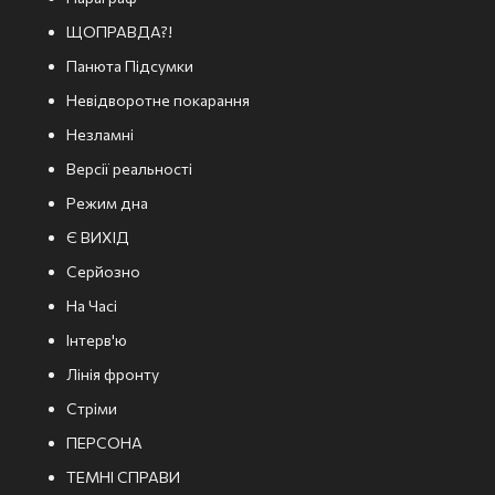
ЩОПРАВДА?!
Панюта Підсумки
Невідворотне покарання
Незламні
Версії реальності
Режим дна
Є ВИХІД
Серйозно
На Часі
Інтерв'ю
Лінія фронту
Стріми
ПЕРСОНА
ТЕМНІ СПРАВИ