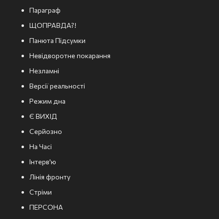
Параграф
ЩОПРАВДА?!
Панюта Підсумки
Невідворотне покарання
Незламні
Версії реальності
Режим дна
Є ВИХІД
Серйозно
На Часі
Інтерв'ю
Лінія фронту
Стріми
ПЕРСОНА