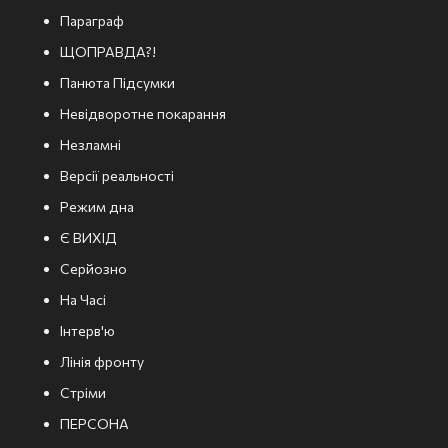
Параграф
ЩОПРАВДА?!
Панюта Підсумки
Невідворотне покарання
Незламні
Версії реальності
Режим дна
Є ВИХІД
Серйозно
На Часі
Інтерв'ю
Лінія фронту
Стріми
ПЕРСОНА