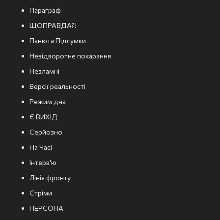
Параграф
ЩОПРАВДА?!
Панюта Підсумки
Невідворотне покарання
Незламні
Версії реальності
Режим дна
Є ВИХІД
Серйозно
На Часі
Інтерв'ю
Лінія фронту
Стріми
ПЕРСОНА