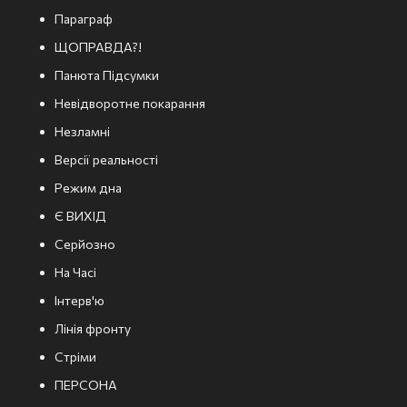
Параграф
ЩОПРАВДА?!
Панюта Підсумки
Невідворотне покарання
Незламні
Версії реальності
Режим дна
Є ВИХІД
Серйозно
На Часі
Інтерв'ю
Лінія фронту
Стріми
ПЕРСОНА