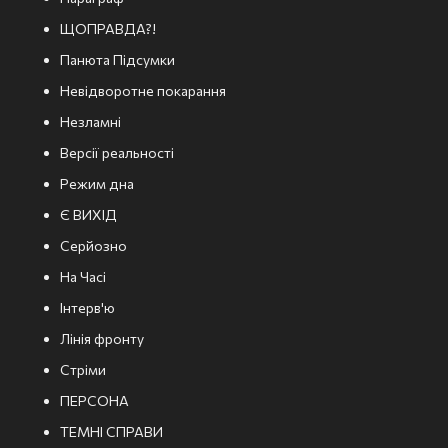
ЩОПРАВДА?!
Панюта Підсумки
Невідворотне покарання
Незламні
Версії реальності
Режим дна
Є ВИХІД
Серйозно
На Часі
Інтерв'ю
Лінія фронту
Стріми
ПЕРСОНА
ТЕМНІ СПРАВИ