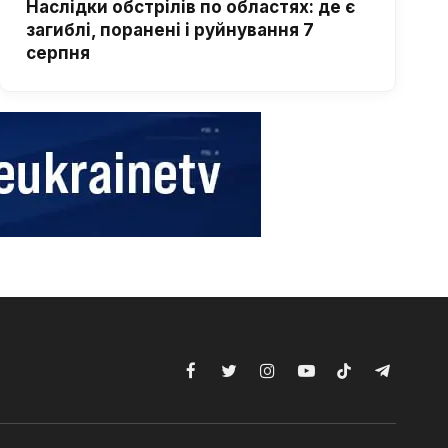
Наслідки обстрілів по областях: де є
загиблі, поранені і руйнування 7
серпня
Facebook
Twitter
Instagram
YouTube
TikTok
Telegram