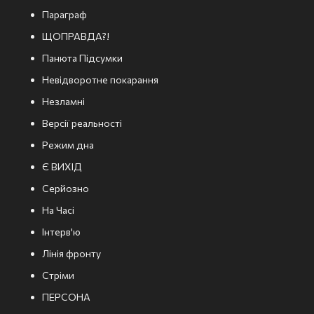
Параграф
ЩОПРАВДА?!
Панюта Підсумки
Невідворотне покарання
Незламні
Версії реальності
Режим дна
Є ВИХІД
Серйозно
На Часі
Інтерв'ю
Лінія фронту
Стріми
ПЕРСОНА