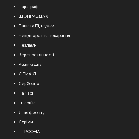
Параграф
ЩОПРАВДА?!
Панюта Підсумки
Невідворотне покарання
Незламні
Версії реальності
Режим дна
Є ВИХІД
Серйозно
На Часі
Інтерв'ю
Лінія фронту
Стріми
ПЕРСОНА