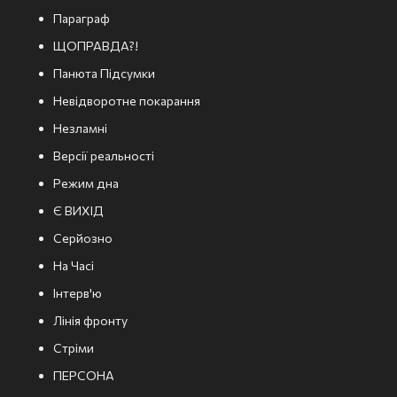
Параграф
ЩОПРАВДА?!
Панюта Підсумки
Невідворотне покарання
Незламні
Версії реальності
Режим дна
Є ВИХІД
Серйозно
На Часі
Інтерв'ю
Лінія фронту
Стріми
ПЕРСОНА