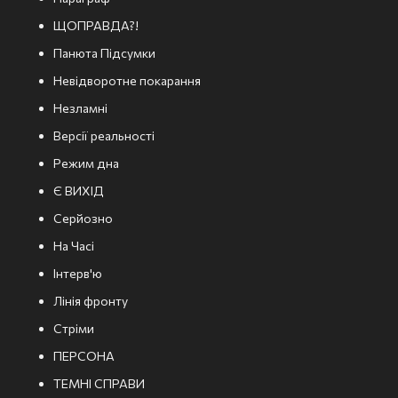
ЩОПРАВДА?!
Панюта Підсумки
Невідворотне покарання
Незламні
Версії реальності
Режим дна
Є ВИХІД
Серйозно
На Часі
Інтерв'ю
Лінія фронту
Стріми
ПЕРСОНА
ТЕМНІ СПРАВИ