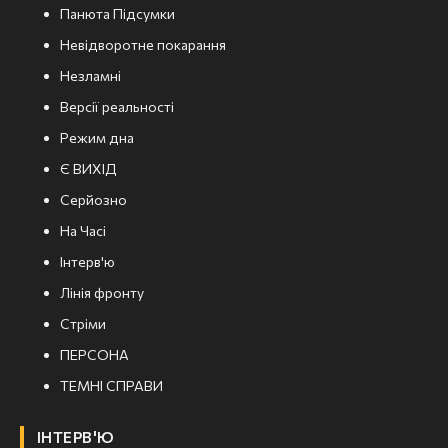
Панюта Підсумки
Невідворотне покарання
Незламні
Версії реальності
Режим дна
Є ВИХІД
Серйозно
На Часі
Інтерв'ю
Лінія фронту
Стріми
ПЕРСОНА
ТЕМНІ СПРАВИ
ІНТЕРВ'Ю