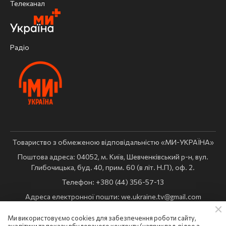
Телеканал
Радіо
Товариство з обмеженою відповідальністю «МИ-УКРАЇНА»
Поштова адреса: 04052, м. Київ, Шевченківський р-н, вул.
Глибочицька, буд. 40, прим. 60 (в літ. Н.П), оф. 2.
Телефон: +380 (44) 356-57-13
Адреса електронної пошти:
we.ukraine.tv@gmail.com
Комерційний відділ:
reklama@weukraine.tv
Ми використовуємо cookies для забезпечення роботи сайту,
Ідентифікатор медіа в Реєстрі суб’єктів у сфері медіа: R10-