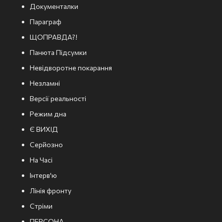
Документалки
Параграф
ЩОПРАВДА?!
Панюта Підсумки
Невідворотне покарання
Незламні
Версії реальності
Режим дна
Є ВИХІД
Серйозно
На Часі
Інтерв'ю
Лінія фронту
Стріми
ПЕРСОНА