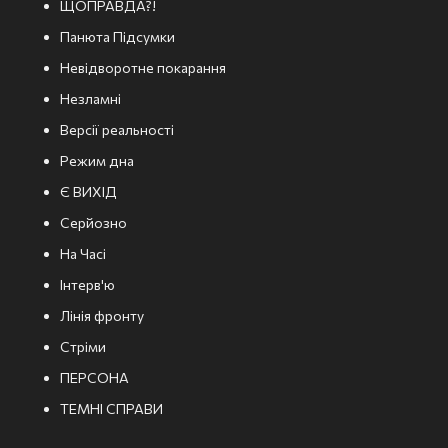
ЩОПРАВДА?!
Панюта Підсумки
Невідворотне покарання
Незламні
Версії реальності
Режим дна
Є ВИХІД
Серйозно
На Часі
Інтерв'ю
Лінія фронту
Стріми
ПЕРСОНА
ТЕМНІ СПРАВИ