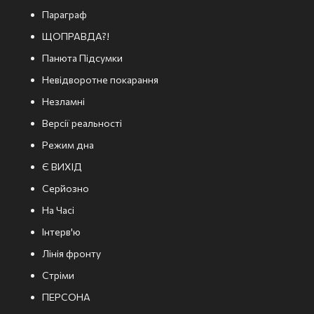
Параграф
ЩОПРАВДА?!
Панюта Підсумки
Невідворотне покарання
Незламні
Версії реальності
Режим дна
Є ВИХІД
Серйозно
На Часі
Інтерв'ю
Лінія фронту
Стріми
ПЕРСОНА