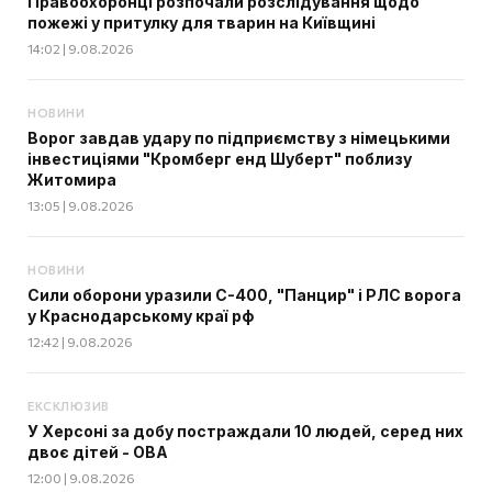
Правоохоронці розпочали розслідування щодо
пожежі у притулку для тварин на Київщині
14:02 | 9.08.2026
НОВИНИ
Ворог завдав удару по підприємству з німецькими
інвестиціями "Кромберг енд Шуберт" поблизу
Житомира
13:05 | 9.08.2026
НОВИНИ
Сили оборони уразили С-400, "Панцир" і РЛС ворога
у Краснодарському краї рф
12:42 | 9.08.2026
ЕКСКЛЮЗИВ
У Херсоні за добу постраждали 10 людей, серед них
двоє дітей - ОВА
12:00 | 9.08.2026