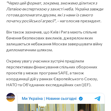
"Через цей формат, зокрема, зможемо ділитися з
Латвією експертизою у захисті неба. Україна завжди
готова допомагати друзям, які з нами із самого
початку російської агресії"
, - наголосив президент.
Він також зазначив, що Київ і Рига мають спільне
бачення безпекових викликів, джерелом яких
залишається небажання Москви завершувати війну
дипломатичним шляхом.
Окрему увагу учасники зустрічі приділили
перспективам фінансування спільних оборонних
проєктів у межах програми SAFE, а також
координації дій у рамках Європейського Союзу,
НАТО та Об’єднаних експедиційних сил (JEF).