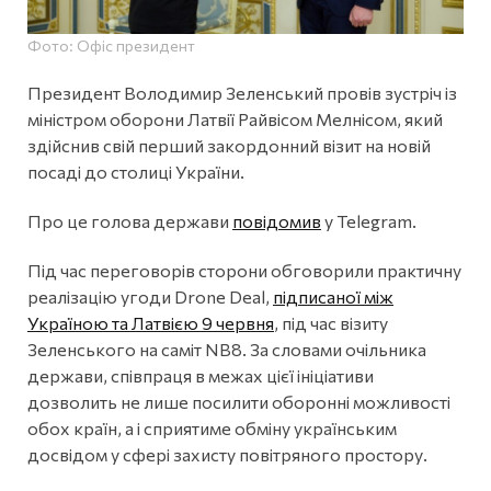
Фото: Офіс президент
Президент Володимир Зеленський провів зустріч із
міністром оборони Латвії Райвісом Мелнісом, який
здійснив свій перший закордонний візит на новій
посаді до столиці України.
Про це голова держави
повідомив
у Telegram.
Під час переговорів сторони обговорили практичну
реалізацію угоди Drone Deal,
підписаної між
Україною та Латвією 9 червня
, під час візиту
Зеленського на саміт NB8. За словами очільника
держави, співпраця в межах цієї ініціативи
дозволить не лише посилити оборонні можливості
обох країн, а і сприятиме обміну українським
досвідом у сфері захисту повітряного простору.