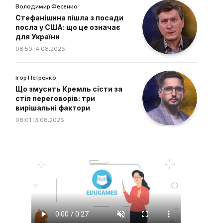
Володимир Фесенко
Стефанішина пішла з посади
посла у США: що це означає
для України
08:50 | 4.08.2026
Ігор Петренко
Що змусить Кремль сісти за
стіл переговорів: три
вирішальні фактори
08:01 | 3.08.2026