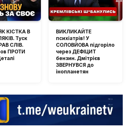
ЯК КІСТКА В
ВИКЛИКАЙТЕ
ЯКІВ. Туск
психіатрів! У
РАВ СЛІВ.
СОЛОВЙОВА підгоріло
шов ПРОТИ
через ДЕФІЦИТ
Деталі
бензин. Дмітрієв
ЗВЕРНУВСЯ до
інопланетян