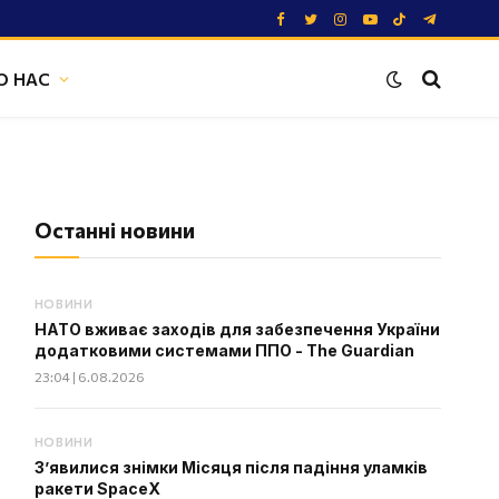
Facebook
Twitter
Instagram
YouTube
TikTok
Telegram
О НАС
Останні новини
НОВИНИ
НАТО вживає заходів для забезпечення України
додатковими системами ППО - The Guardian
23:04 | 6.08.2026
НОВИНИ
З’явилися знімки Місяця після падіння уламків
ракети SpaceX