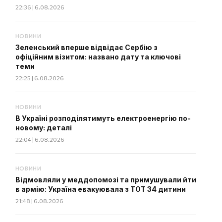
22:36 | 6.08.2026
НОВИНИ
Зеленський вперше відвідає Сербію з
офіційним візитом: названо дату та ключові
теми
22:25 | 6.08.2026
НОВИНИ
В Україні розподілятимуть електроенергію по-
новому: деталі
22:04 | 6.08.2026
НОВИНИ
Відмовляли у меддопомозі та примушували йти
в армію: Україна евакуювала з ТОТ 34 дитини
21:48 | 6.08.2026