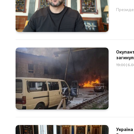
Президен
Окупант
загинул
19:00 | 6.
Україна