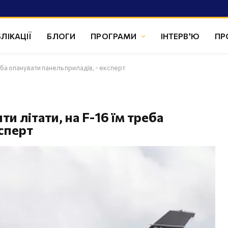
ЛІКАЦІЇ
БЛОГИ
ПРОГРАМИ
ІНТЕРВ'Ю
ПР
реба опанувати панель приладів, - експерт
ти літати, на F-16 їм треба
ксперт