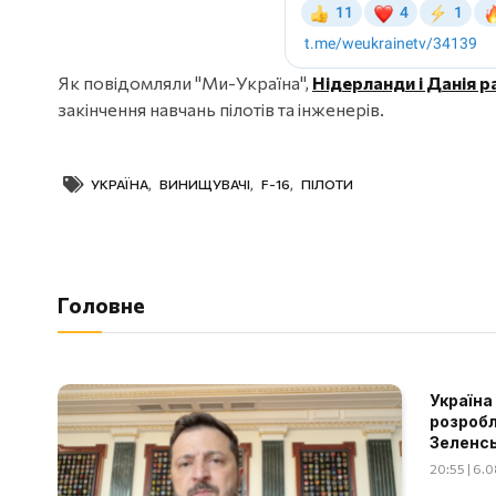
Як повідомляли "Ми-Україна",
Нідерланди і Данія р
закінчення навчань пілотів та інженерів.
УКРАЇНА
,
ВИНИЩУВАЧІ
,
F-16
,
ПІЛОТИ
Головне
Україна
розробл
Зеленс
20:55 | 6.