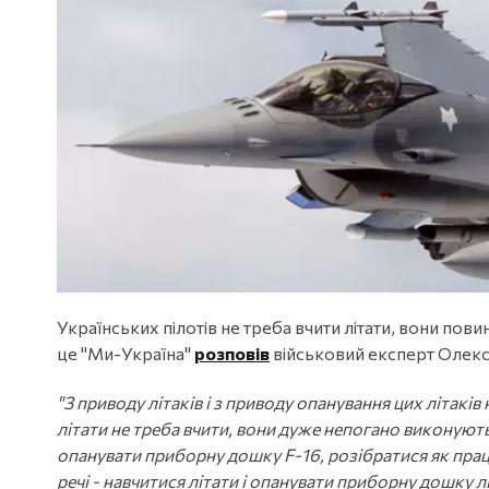
Українських пілотів не треба вчити літати, вони пов
це "Ми-Україна"
розповів
військовий експерт Олекс
"З приводу літаків і з приводу опанування цих літаків
літати не треба вчити, вони дуже непогано виконують
опанувати приборну дошку F-16, розібратися як працює
речі - навчитися літати і опанувати приборну дошку 