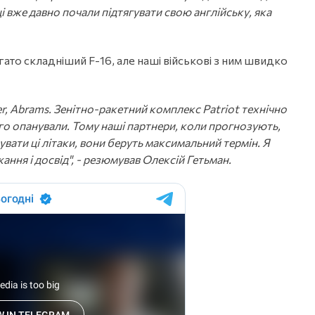
ці вже давно почали підтягувати свою англійську, яка
гато складніший F-16, але наші військові з ним швидко
r, Abrams. Зенітно-ракетний комплекс Patriot технічно
ого опанували. Тому наші партнери, коли прогнозують,
вати ці літаки, вони беруть максимальний термін. Я
ння і досвід", - резюмував Олексій Гетьман.