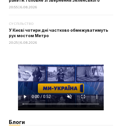
ракети: головне зі звернення Зеленського
20:55 | 6.08.2026
СУСПІЛЬСТВО
У Києві чотири дні частково обмежуватимуть
рух мостом Метро
20:25 | 6.08.2026
Блоги