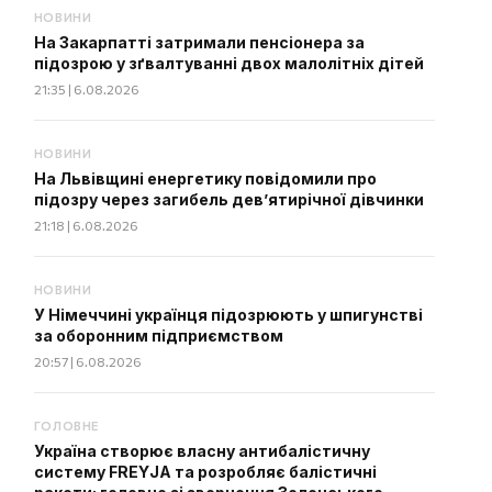
НОВИНИ
На Закарпатті затримали пенсіонера за
підозрою у зґвалтуванні двох малолітніх дітей
21:35 | 6.08.2026
НОВИНИ
На Львівщині енергетику повідомили про
підозру через загибель дев’ятирічної дівчинки
21:18 | 6.08.2026
НОВИНИ
У Німеччині українця підозрюють у шпигунстві
за оборонним підприємством
20:57 | 6.08.2026
ГОЛОВНЕ
Україна створює власну антибалістичну
систему FREYJA та розробляє балістичні