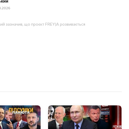
ький
08.2026
ий зазначив, що проєкт FREYJA розвивається