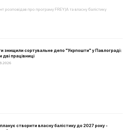
т розповідав про програму FREYJA та власну балістику
и знищили сортувальне депо "Укрпошти" у Павлограді:
и дві працівниці
08.2026
 планує створити власну балістику до 2027 року -