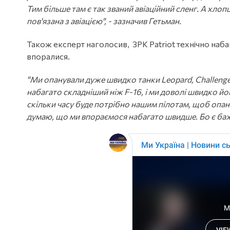
Тим більше там є так званий авіаційний сленг. А хлоп
пов'язана з авіацією", - зазначив Гетьман.
Також експерт наголосив, ЗРК Patriot технічно наба
впоралися.
"Ми опанували дуже швидко танки Leopard, Challenge
набагато складніший ніж F-16, і ми доволі швидко й
скільки часу буде потрібно нашим пілотам, щоб опану
думаю, що ми впораємося набагато швидше. Бо є бажа