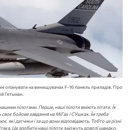
инні опанувати на винищувачах F-16 панель приладів. Про
ій Гетьман.
 нашими пілотами. Перше, наші пілоти вміють літати. Їх
 своє бойове завдання на МіГах і СУшках. Їм треба
, які датчики і за що вони відповідають. Тобто це різні
літака. Це зробити наші пілоти зможуть доволі швидко.