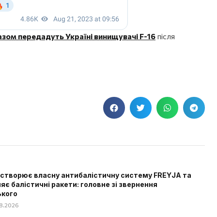
азом передадуть Україні винищувачі F-16
після
 створює власну антибалістичну систему FREYJA та
яє балістичні ракети: головне зі звернення
ького
08.2026