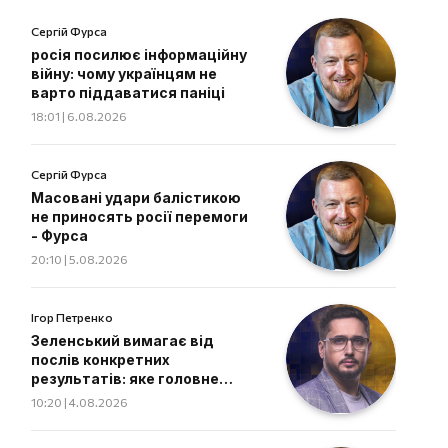
Сергій Фурса
росія посилює інформаційну
війну: чому українцям не
варто піддаватися паніці
18:01 | 6.08.2026
Сергій Фурса
Масовані удари балістикою
не приносять росії перемоги
- Фурса
20:10 | 5.08.2026
Ігор Петренко
Зеленський вимагає від
послів конкретних
результатів: яке головне
завдання дипломатів
10:20 | 4.08.2026