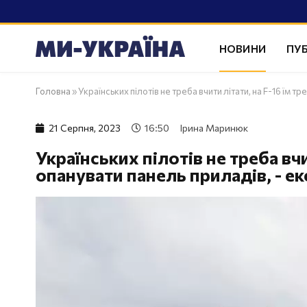
НОВИНИ
ПУБ
Головна
»
Українських пілотів не треба вчити літати, на F-16 їм т
21 Серпня, 2023
16:50
Ірина Маринюк
Українських пілотів не треба вчи
опанувати панель приладів, - е