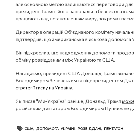
але основною метою залишаються переговори для п
президент Трамп і його національна безпекова кома
працюють над встановленням миру, зокрема взаємоді
Директор з операцій Об’єднаного комітету начальн
підтвердив, що американська військова допомога У
Він підкреслив, що надходження допомоги продовжу
обміну розвідданими між Україною та США.
Нагадаємо, президент США Дональд Трамп зізнався
Володимиром Зеленським та віцепрезидентом Джей
стратегії тиску на Україну
.
Як писав "Ми-Україна" раніше, Дональд Трамп
може 
російським диктатором Володимиром Путіним не да
США
,
ДОПОМОГА УКРАЇНІ
,
РОЗВІДДАНІ
,
ПЕНТАГОН