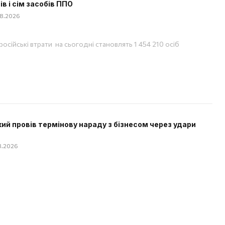
ів і сім засобів ППО
08.2026
російські втрати на сьогодні становлять 1 454 210 осіб
ий провів термінову нараду з бізнесом через удари
08.2026