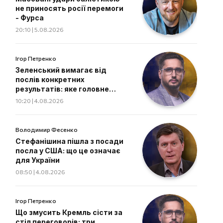
не приносять росії перемоги
- Фурса
20:10 | 5.08.2026
Ігор Петренко
Зеленський вимагає від
послів конкретних
результатів: яке головне
завдання дипломатів
10:20 | 4.08.2026
Володимир Фесенко
Стефанішина пішла з посади
посла у США: що це означає
для України
08:50 | 4.08.2026
Ігор Петренко
Що змусить Кремль сісти за
стіл переговорів: три