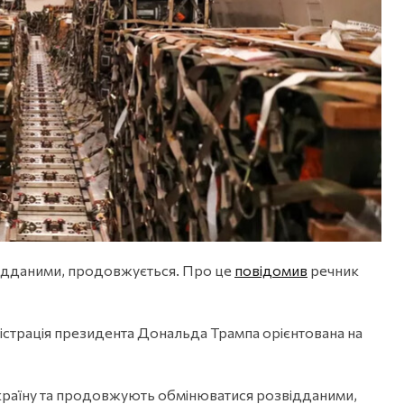
відданими, продовжується. Про це
повідомив
речник
істрація президента Дональда Трампа орієнтована на
раїну та продовжують обмінюватися розвідданими,