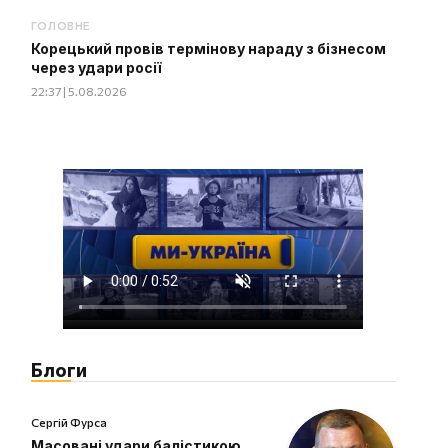
ГОЛОВНЕ
Корецький провів термінову нараду з бізнесом
через удари росії
22:37 | 5.08.2026
Блоги
Сергій Фурса
Масовані удари балістикою