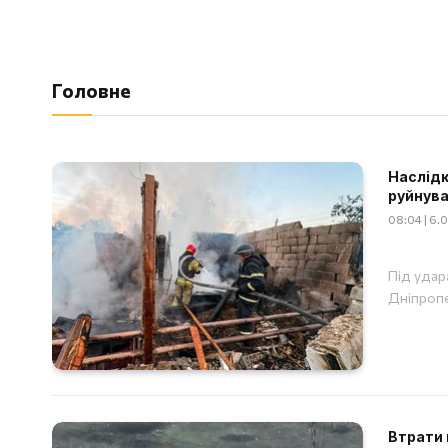
Головне
Наслідк
руйнув
08:04 | 6.
Під удар
Дніпропе
Втрати 