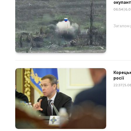
окупант
06:54 | 6.
Загалом 
Корецьк
росії
22:37 | 5.