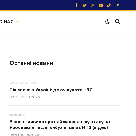
Facebook
Twitter
Instagram
YouTube
TikTok
Telegram
О НАС
Останні новини
СУСПІЛЬСТВО
Пік спеки в Україні: де очікувати +37
09:28 | 6.08.2026
НОВИНИ
В росії заявили про наймасованішу атаку на
Ярославль: після вибухів палає НПЗ (відео)
08:51 | 6.08.2026