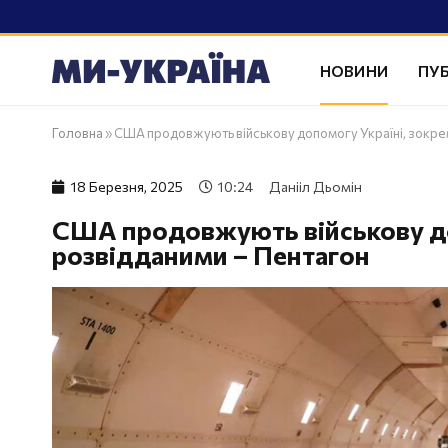
НОВИНИ
ПУБ
Головна
»
США продовжують військову допомогу Україні, зокре
18 Березня, 2025
10:24
Данііл Дьомін
США продовжують військову до
розвідданими – Пентагон