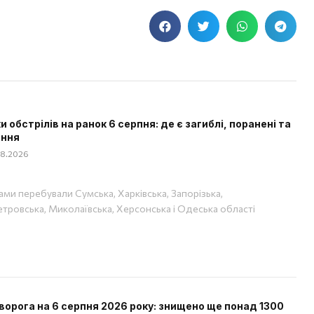
и обстрілів на ранок 6 серпня: де є загиблі, поранені та
ання
08.2026
ами перебували Сумська, Харківська, Запорізька,
тровська, Миколаївська, Херсонська і Одеська області
ворога на 6 серпня 2026 року: знищено ще понад 1300