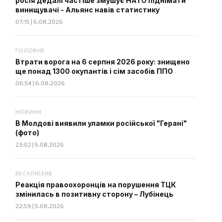
росія дедалі частіше змушує НАТО піднімати
винищувачі - Альянс навів статистику
07:15 | 6.08.2026
ГОЛОВНЕ
Втрати ворога на 6 серпня 2026 року: знищено
ще понад 1300 окупантів і сім засобів ППО
06:54 | 6.08.2026
НОВИНИ
В Молдові виявили уламки російської "Герані"
(фото)
23:02 | 5.08.2026
ЕКСКЛЮЗИВ
Реакція правоохоронців на порушення ТЦК
змінилась в позитивну сторону – Лубінець
22:59 | 5.08.2026