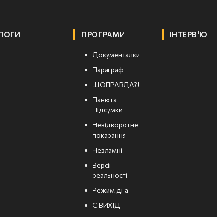
ЛОГИ
ПРОГРАМИ
ІНТЕРВ'Ю
Документалки
Параграф
ЩОПРАВДА?!
Панюта
Підсумки
Невідворотне
покарання
Незламні
Версії
реальності
Режим дна
Є ВИХІД