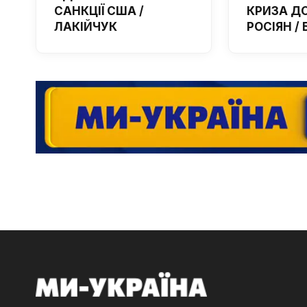
САНКЦІЇ США /
КРИЗА Д
ЛАКІЙЧУК
РОСІЯН /