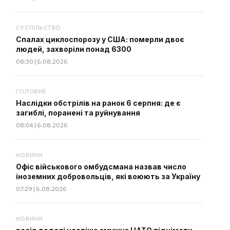
СУСПІЛЬСТВО
Спалах циклоспорозу у США: померли двоє
людей, захворіли понад 6300
08:30 | 6.08.2026
ГОЛОВНЕ
Наслідки обстрілів на ранок 6 серпня: де є
загиблі, поранені та руйнування
08:04 | 6.08.2026
НОВИНИ
Офіс військового омбудсмана назвав число
іноземних добровольців, які воюють за Україну
07:29 | 6.08.2026
НОВИНИ