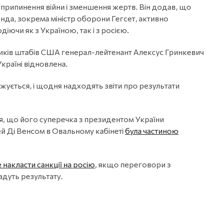
рипинення війни і зменшення жертв. Він додав, що
нда, зокрема міністр оборони Гегсет, активно
ючи як з Україною, так і з росією.
иків штабів США генерал-лейтенант Алексус Гринкевич
країні відновлена.
ється, і щодня надходять звіти про результати
, що його суперечка з президентом України
 Ді Венсом в Овальному кабінеті
була частиною
накласти санкції на росію
, якщо переговори з
дуть результату.