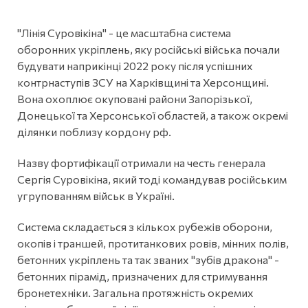
"Лінія Суровікіна" - це масштабна система
оборонних укріплень, яку російські війська почали
будувати наприкінці 2022 року після успішних
контрнаступів ЗСУ на Харківщині та Херсонщині.
Вона охоплює окуповані райони Запорізької,
Донецької та Херсонської областей, а також окремі
ділянки поблизу кордону рф.
Назву фортифікації отримали на честь генерала
Сергія Суровікіна, який тоді командував російським
угрупованням військ в Україні.
Система складається з кількох рубежів оборони,
окопів і траншей, протитанкових ровів, мінних полів,
бетонних укріплень та так званих "зубів дракона" -
бетонних пірамід, призначених для стримування
бронетехніки. Загальна протяжність окремих