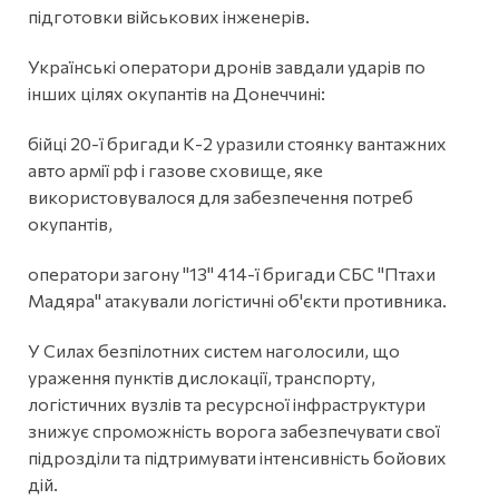
підготовки військових інженерів.
Українські оператори дронів завдали ударів по
інших цілях окупантів на Донеччині:
бійці 20-ї бригади К-2 уразили стоянку вантажних
авто армії рф і газове сховище, яке
використовувалося для забезпечення потреб
окупантів,
оператори загону "13" 414-ї бригади СБС "Птахи
Мадяра" атакували логістичні об'єкти противника.
У Силах безпілотних систем наголосили, що
ураження пунктів дислокації, транспорту,
логістичних вузлів та ресурсної інфраструктури
знижує спроможність ворога забезпечувати свої
підрозділи та підтримувати інтенсивність бойових
дій.