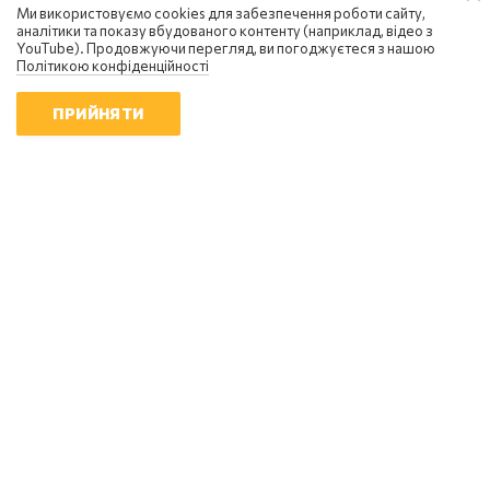
Ми використовуємо cookies для забезпечення роботи сайту,
аналітики та показу вбудованого контенту (наприклад, відео з
YouTube). Продовжуючи перегляд, ви погоджуєтеся з нашою
Політикою конфіденційності
ПРИЙНЯТИ
Сергій Фурса
Масовані удари балістикою не
приносять росії перемоги - Фурса
20:10 | 5.08.2026