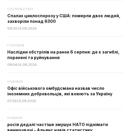
СУСПІЛЬСТВО
Спалах циклоспорозу у США: померли двоє людей,
захворіли понад 6300
08:30 | 6.08.2026
ГОЛОВНЕ
Наслідки обстрілів на ранок 6 серпня: де є загиблі,
поранені та руйнування
08:04 | 6.08.2026
НОВИНИ
Офіс військового омбудсмана назвав число
іноземних добровольців, які воюють за Україну
07:29 | 6.08.2026
НОВИНИ
росія дедалі частіше змушує НАТО піднімати
винищувачі - Альянс навів статистику