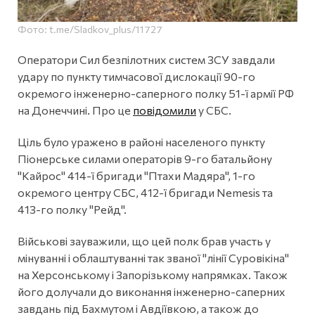
Фото: t.me/Sladkov_plus/11727
Оператори Сил безпілотних систем ЗСУ завдали
удару по пункту тимчасової дислокації 90-го
окремого інженерно-саперного полку 51-ї армії РФ
на Донеччині. Про це
повідомили
у СБС.
Ціль було уражено в районі населеного пункту
Піонерське силами операторів 9-го батальйону
"Кайрос" 414-ї бригади "Птахи Мадяра", 1-го
окремого центру СБС, 412-ї бригади Nemesis та
413-го полку "Рейд".
Військові зауважили, що цей полк брав участь у
мінуванні і облаштуванні так званої "лінії Суровікіна"
на Херсонському і Запорізькому напрямках. Також
його долучали до виконання інженерно-саперних
завдань під Бахмутом і Авдіївкою, а також до