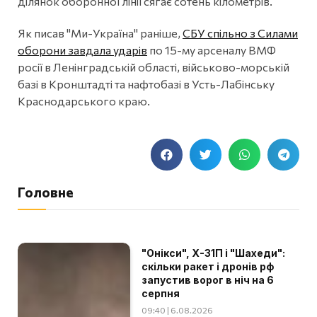
ділянок оборонної лінії сягає сотень кілометрів.
Як писав "Ми-Україна" раніше,
СБУ спільно з Силами
оборони завдала ударів
по 15-му арсеналу ВМФ
росії в Ленінградській області, військово-морській
базі в Кронштадті та нафтобазі в Усть-Лабінську
Краснодарського краю.
Головне
"Онікси", Х-31П і "Шахеди":
скільки ракет і дронів рф
запустив ворог в ніч на 6
серпня
09:40 | 6.08.2026