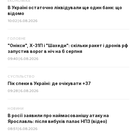
ЕКОНОМІКА
В Україні остаточно ліквідували ще один банк: що
відомо
10:02 | 6.08.2026
ГОЛОВНЕ
"Онікси", Х-31П і "Шахеди": скільки ракет і дронів рф
запустив ворог в ніч на 6 серпня
09:40 | 6.08.2026
СУСПІЛЬСТВО
Пік спеки в Україні: де очікувати +37
09:28 | 6.08.2026
НОВИНИ
В росії заявили про наймасованішу атаку на
Ярославль: після вибухів палає НПЗ (відео)
08:51 | 6.08.2026