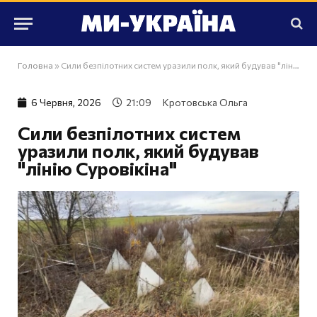
Головна
»
Сили безпілотних систем уразили полк, який будував "лінію Суровікіна"
6 Червня, 2026
21:09
Кротовська Ольга
Сили безпілотних систем
уразили полк, який будував
"лінію Суровікіна"