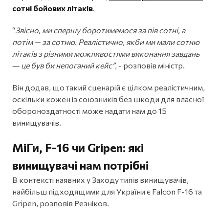
сотні бойових літаків
.
“
Звісно, ми спершу боротимемося за пів сотні, а
потім — за сотню. Реалістично, якби ми мали сотню
літаків з різними можливостями виконання завдань
― це був би непоганий кейс”
, - розповів міністр.
Він додав, що такий сценарій є цілком реалістичним,
оскільки кожен із союзників без шкоди для власної
обороноздатності може надати нам до 15
винищувачів.
МіГи, F-16 чи Gripen: які
винищувачі нам потрібні
В контексті наявних у Заходу типів винищувачів,
найбільш підходящими для України є Falcon F-16 та
Gripen, розповів Резніков.