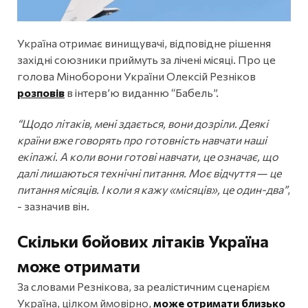
Україна отримає винищувачі, відповідне рішення
західні союзники приймуть за лічені місяці. Про це
голова Міноборони України Олексій Резніков
розповів
в інтерв’ю виданню “Бабель”.
“Щодо літаків, мені здається, вони дозріли. Деякі
країни вже говорять про готовність навчати наші
екіпажі. А коли вони готові навчати, це означає, що
далі лишаються технічні питання. Моє відчуття ― це
питання місяців. І коли я кажу «місяців», це один-два”
,
- зазначив він.
Скільки бойових літаків Україна
може отримати
За словами Резнікова, за реалістичним сценарієм
Україна, цілком ймовірно,
може отримати близько