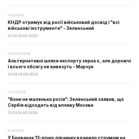
НОВИНИ
КНДР отримує від росії військовий досвід і "всі
військові інструменти" - Зеленський
21:26 | 8.08.2026
ЕКСКЛЮЗИВ
Альтернативні шляхи експорту зерна є, але дорожчі
і всього обсягу не вивезуть - Марчук
21:08 | 8.08.2026
ГОЛОВНЕ
"Вони не маленька росія": Зеленський заявив, що
Сербія відходить від впливу Москви
21:03 | 8.08.2026
НОВИНИ
У Броварах 13-річну дівчинку вдарило струмом на