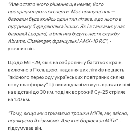
“Але остаточного рішення ще немає, його
пропрацьовують експерти. Моє припущення —
базовим буде якийсь один тип літака, а до нього в
підтримку буде декілька інших. Як і з танками: у нас
базовий Leopard, а біля низ будуть нести службу
Abrams, Challenger, французькі AMX-10 RC”
, -
уточнив він.
Щодо МіГ-29, які є на озброєнні у багатьох країн,
включно з Польщею, надання цих літаків не дасть
“якісного переходу українських повітряних сил на
нову платформу”. Ці винищувачі можуть вражати цілі
на відстані до 30 км, тоді як ворожий Су-25 стріляє
на 120 км.
“Тому, якщо ми отримаємо трошки МіГів, ми, звісно,
подякуємо й візьмемо. Але я не борюся за МіГи”
, -
підсумував він.