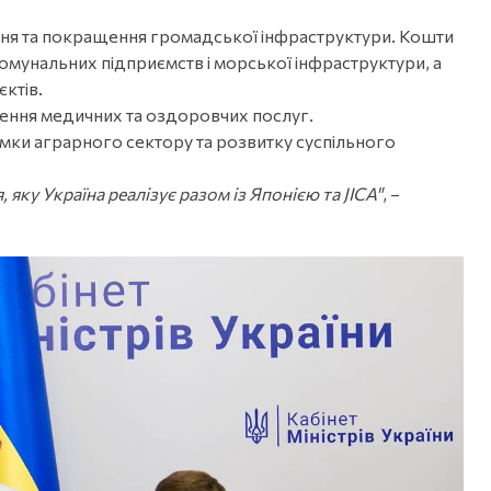
ня та покращення громадської інфраструктури. Кошти
комунальних підприємств і морської інфраструктури, а
ктів.
чення медичних та оздоровчих послуг.
мки аграрного сектору та розвитку суспільного
яку Україна реалізує разом із Японією та JICA"
, –