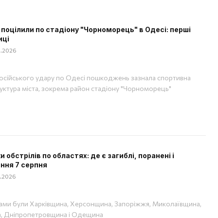
 поцілили по стадіону "Чорноморець" в Одесі: перші
иці
08.2026
російського удару по Одесі пошкоджень зазнала спортивна
уктура міста, зокрема район стадіону "Чорноморець"
 обстрілів по областях: де є загиблі, поранені і
ння 7 серпня
08.2026
ами були Харківщина, Херсонщина, Запоріжжя, Миколаївщина,
, Дніпропетровщина і Одещина