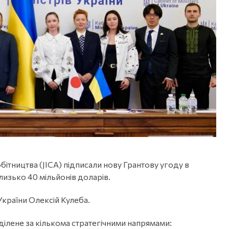
ітництва (JICA) підписали нову Грантову угоду в
изько 40 мільйонів доларів.
України Олексій Кулеба.
ділене за кількома стратегічними напрямами: