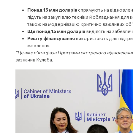
Понад 15 млн доларів
спрямують на відновлен
підуть на закупівлю техніки й обладнання для 
також на модернізацію критично важливих об’є
Ще понад 15 млн доларів
виділять на забезпе
Решту фінансування
використають для підтри
мовлення.
"Це вже п’ята фаза Програми екстреного відновлення, 
зазначив Кулеба.