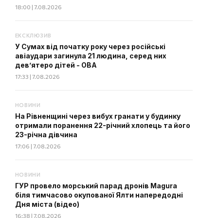
18:00 | 7.08.2026
ЕКСКЛЮЗИВ
У Сумах від початку року через російські
авіаудари загинула 21 людина, серед них
дев’ятеро дітей - ОВА
17:33 | 7.08.2026
НОВИНИ
На Рівненщині через вибух гранати у будинку
отримали поранення 22-річний хлопець та його
23-річна дівчина
17:06 | 7.08.2026
НОВИНИ
ГУР провело морський парад дронів Magura
біля тимчасово окупованої Ялти напередодні
Дня міста (відео)
16:38 | 7.08.2026