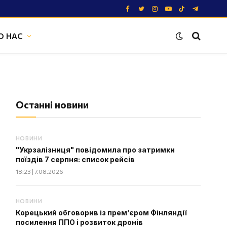
Facebook
Twitter
Instagram
YouTube
TikTok
Telegram
О НАС
Останні новини
НОВИНИ
"Укрзалізниця" повідомила про затримки
поїздів 7 серпня: список рейсів
18:23 | 7.08.2026
НОВИНИ
Корецький обговорив із прем’єром Фінляндії
посилення ППО і розвиток дронів