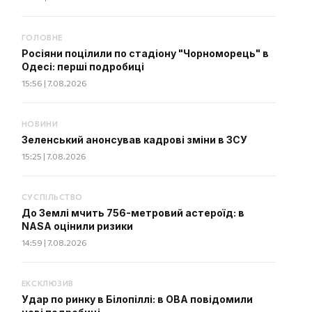
ГОЛОВНЕ
Росіяни поцілили по стадіону "Чорноморець" в
Одесі: перші подробиці
15:56 | 7.08.2026
НОВИНИ
Зеленський анонсував кадрові зміни в ЗСУ
15:25 | 7.08.2026
СУСПІЛЬСТВО
До Землі мчить 756-метровий астероїд: в
NASA оцінили ризики
14:59 | 7.08.2026
ЕКСКЛЮЗИВ
Удар по ринку в Білопіллі: в ОВА повідомили