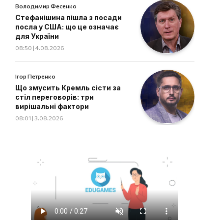
Володимир Фесенко
Стефанішина пішла з посади
посла у США: що це означає
для України
08:50 | 4.08.2026
Ігор Петренко
Що змусить Кремль сісти за
стіл переговорів: три
вирішальні фактори
08:01 | 3.08.2026