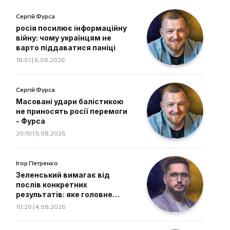
Сергій Фурса
росія посилює інформаційну
війну: чому українцям не
варто піддаватися паніці
18:01 | 6.08.2026
Сергій Фурса
Масовані удари балістикою
не приносять росії перемоги
- Фурса
20:10 | 5.08.2026
Ігор Петренко
Зеленський вимагає від
послів конкретних
результатів: яке головне
завдання дипломатів
10:20 | 4.08.2026