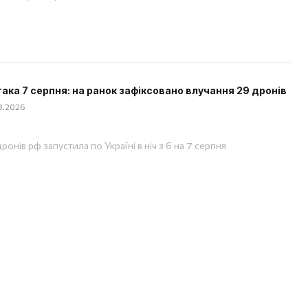
така 7 серпня: на ранок зафіксовано влучання 29 дронів
08.2026
ронів рф запустила по Україні в ніч з 6 на 7 серпня