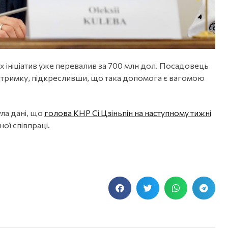
х ініціатив уже перевалив за 700 млн дол. Посадовець
ідтримку, підкресливши, що така допомога є вагомою
ла дані, що
голова КНР Сі Цзіньпін на наступному тижні
ої співпраці.