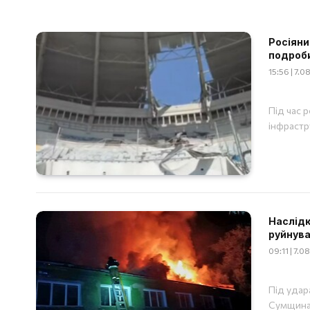
Росіяни
подроб
15:56 | 7.
Під час 
інфрастр
Наслідки
руйнува
09:11 | 7.
Під удар
Сумщина