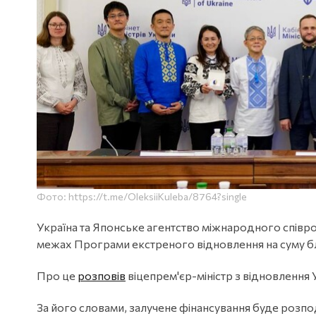
Фото: https://t.me/OleksiiKuleba/8764?single
Україна та Японське агентство міжнародного співроб
межах Програми екстреного відновлення на суму бл
Про це
розповів
віцепрем'єр-міністр з відновлення 
За його словами, залучене фінансування буде розпо