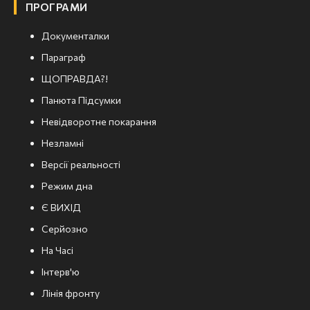
ПРОГРАМИ
Документалки
Параграф
ЩОПРАВДА?!
Панюта Підсумки
Невідворотне покарання
Незламні
Версії реальності
Режим дна
Є ВИХІД
Серйозно
На Часі
Інтерв'ю
Лінія фронту