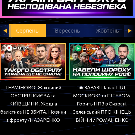
Серпень
Вересень
Жовтень
ТЕРМІНОВО! Жахливий
🔥 ЗАРАЗ! Палає ПІД
ОБСТРІЛ КИЄВА та
МОСКВОЮ та ПІТЕРОМ.
КИЇВЩИНИ. Жодна
Горить НПЗ в Сизрані.
балістика НЕ ЗБИТА. Новини
Зеленський ПРО КІНЕЦЬ
з фронту /НАЗАРЕНКО
ВІЙНИ / РОМАНЕНКО