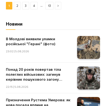
Далі
…
1
2
3
4
13
Новини
В Молдові виявили уламки
російської "Герані" (фото)
23:02 | 5.08.2026
Понад 20 років повертав тіла
полеглих військових: загинув
керівник пошукового загону
"Плацдарм" Олексій Юков
22:15 | 5.08.2026
Призначення Рустема Умерова: як
нова посада вплине на