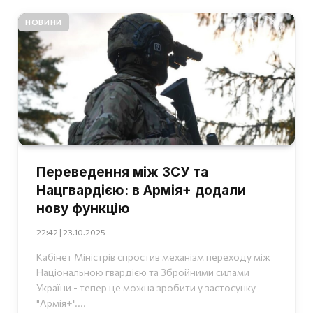
НОВИНИ
Переведення між ЗСУ та
Нацгвардією: в Армія+ додали
нову функцію
22:42 | 23.10.2025
Кабінет Міністрів спростив механізм переходу між
Національною гвардією та Збройними силами
України - тепер це можна зробити у застосунку
"Армія+"....