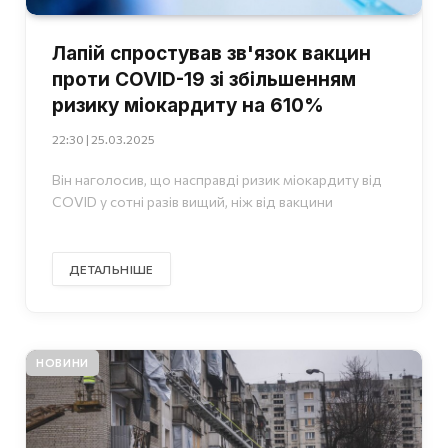
Лапій спростував зв'язок вакцин
проти COVID-19 зі збільшенням
ризику міокардиту на 610%
22:30 | 25.03.2025
Він наголосив, що насправді ризик міокардиту від
COVID у сотні разів вищий, ніж від вакцини
ДЕТАЛЬНІШЕ
НОВИНИ