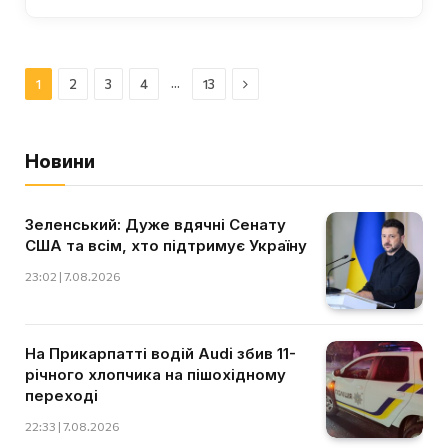
Далі
…
1
2
3
4
13
Новини
Зеленський: Дуже вдячні Сенату
США та всім, хто підтримує Україну
23:02 | 7.08.2026
На Прикарпатті водій Audi збив 11-
річного хлопчика на пішохідному
переході
22:33 | 7.08.2026