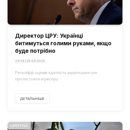
Директор ЦРУ: Українці
битимуться голими руками, якщо
буде потрібно
23:29 | 25.03.2025
Реткліфф оцінив здатність українських сил
протистояти агресору
ДЕТАЛЬНІШЕ
LIFESTYLE