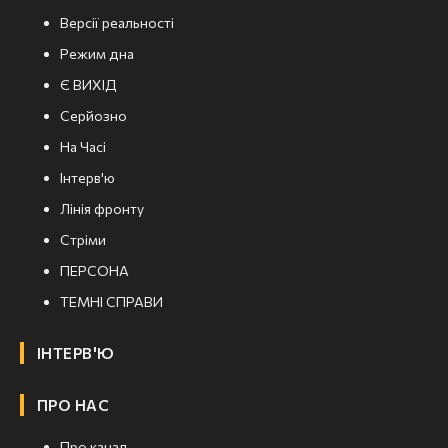
Версії реальності
Режим дна
Є ВИХІД
Серйозно
На Часі
Інтерв'ю
Лінія фронту
Стріми
ПЕРСОНА
ТЕМНІ СПРАВИ
ІНТЕРВ'Ю
ПРО НАС
Про канал