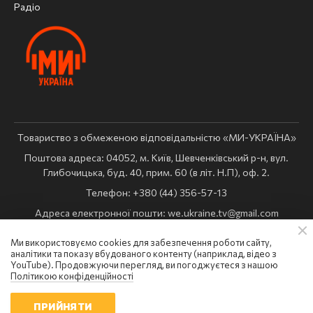
Радіо
Товариство з обмеженою відповідальністю «МИ-УКРАЇНА»
Поштова адреса: 04052, м. Київ, Шевченківський р-н, вул.
Глибочицька, буд. 40, прим. 60 (в літ. Н.П), оф. 2.
Телефон: +380 (44) 356-57-13
Адреса електронної пошти:
we.ukraine.tv@gmail.com
Комерційний відділ:
reklama@weukraine.tv
Ми використовуємо cookies для забезпечення роботи сайту,
Ідентифікатор медіа в Реєстрі суб’єктів у сфері медіа: R10-
аналітики та показу вбудованого контенту (наприклад, відео з
02365
YouTube). Продовжуючи перегляд, ви погоджуєтеся з нашою
Політикою конфіденційності
Всі права захищені: © Ми Україна
ПРИЙНЯТИ